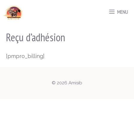
Aller
MENU
au
contenu
Reçu d’adhésion
[pmpro_billing]
© 2026 Amisib